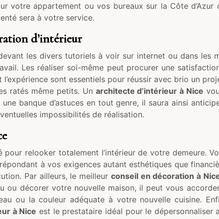
 Pour votre appartement ou vos bureaux sur la Côte d’Azur
nté sera à votre service.
ration d’intérieur
 devant les divers tutoriels à voir sur internet ou dans les
ravail. Les réaliser soi-même peut procurer une satisfac
 l’expérience sont essentiels pour réussir avec brio un proje
les ratés même petits. Un
architecte d’intérieur à Nice
vous
e une banque d’astuces en tout genre, il saura ainsi anticip
entuelles impossibilités de réalisation.
ce
qué pour relooker totalement l’intérieur de votre demeure. 
répondant à vos exigences autant esthétiques que financières
tion. Par ailleurs, le meilleur
conseil en décoration à Nic
ou décorer votre nouvelle maison, il peut vous accorder
reau ou la couleur adéquate à votre nouvelle cuisine. Enf
eur à Nice
est le prestataire idéal pour le dépersonnaliser 