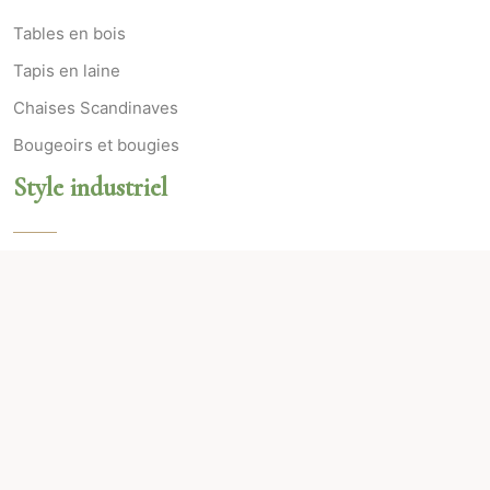
Tables en bois
Tapis en laine
Chaises Scandinaves
Bougeoirs et bougies
Style industriel
Matières brutes
Couleurs sombres
Style lofts
Ateliers d’artistes