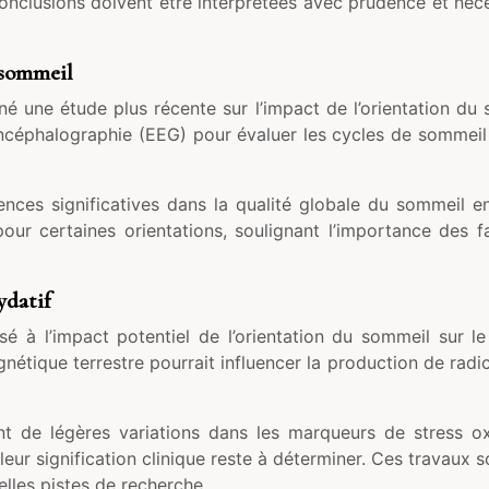
conclusions doivent être interprétées avec prudence et néce
 sommeil
é une étude plus récente sur l’impact de l’orientation du s
encéphalographie (EEG) pour évaluer les cycles de sommeil
ences significatives dans la qualité globale du sommeil en
pour certaines orientations, soulignant l’importance des 
ydatif
ssé à l’impact potentiel de l’orientation du sommeil sur 
gnétique terrestre pourrait influencer la production de rad
ent de légères variations dans les marqueurs de stress ox
ur signification clinique reste à déterminer. Ces travaux s
lles pistes de recherche.