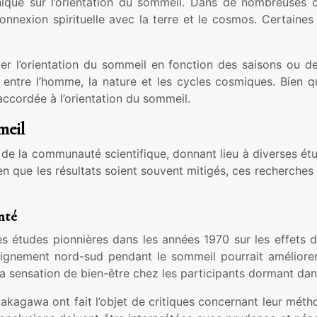
nique sur l’orientation du sommeil. Dans de nombreuses cu
nexion spirituelle avec la terre et le cosmos. Certaines tr
r l’orientation du sommeil en fonction des saisons ou des
 entre l’homme, la nature et les cycles cosmiques. Bien 
 accordée à l’orientation du sommeil.
meil
t de la communauté scientifique, donnant lieu à diverses étu
ien que les résultats soient souvent mitigés, ces recherch
nté
s études pionnières dans les années 1970 sur les effets 
 alignement nord-sud pendant le sommeil pourrait amélior
la sensation de bien-être chez les participants dormant dans
kagawa ont fait l’objet de critiques concernant leur méthodo